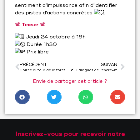
sentiment d’impuissance afin d’identifier
des pistes d’actions concrètes
.
📽️
Teaser
📽️
Jeudi 24 octobre à 19h
Durée 1h30
Prix libre
PRÉCÉDENT
SUIVANT
Soirée autour de la forêt avec la Cie Exuvie
🪶 Dialogues de l’encre-monde 🎹 – performance graphique et sonore
Envie de partager cet article ?
Inscrivez-vous pour recevoir notre